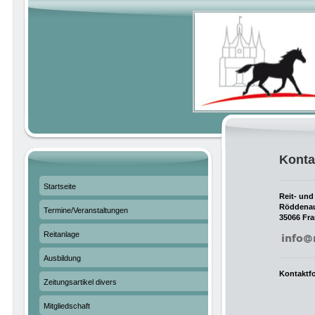
Konta
Startseite
Reit- und
Röddenau
Termine/Veranstaltungen
35066 Fr
Reitanlage
Ausbildung
Kontaktf
Zeitungsartikel divers
Mitgliedschaft