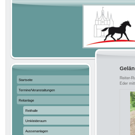
Gelä
Reiter-R
Startseite
Eder mit
Termine/Veranstaltungen
Reitanlage
Reithalle
Umkleideraum
Aussenanlagen