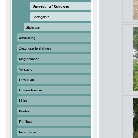
Umgebung / Rundweg
Springplatz
Stallungen
Ausbildung
Zeitungsartikel divers
Mitgliedschaft
Vorstand
Downloads
Unsere Partner
Links
Kontakt
FN News
Impressum